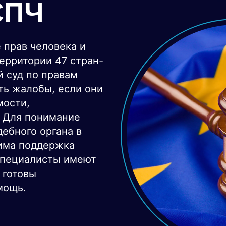
СПЧ
 прав человека и
ерритории 47 стран-
й суд по правам
ть жалобы, если они
мости,
 Для понимание
дебного органа в
дима поддержка
специалисты имеют
 готовы
мощь.