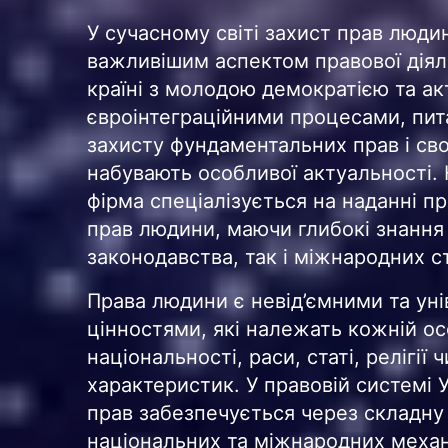
У сучасному світі захист прав люди
важливішим аспектом правової діяльн
країні з молодою демократією та а
євроінтеграційними процесами, пит
захисту фундаментальних прав і св
набувають особливої актуальності.
фірма спеціалізується на наданні п
прав людини, маючи глибокі знання
законодавства, так і міжнародних ст
Права людини є невід’ємними та ун
цінностями, які належать кожній ос
національності, раси, статі, релігії 
характеристик. У правовій системі 
прав забезпечується через складну
національних та міжнародних механ