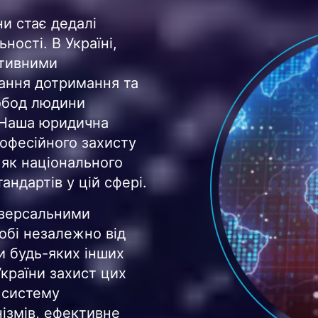
ни стає дедалі
ості. В Україні,
ктивними
ання дотримання та
обод людини
 Наша юридична
рофесійного захисту
 як національного
андартів у цій сфері.
іверсальними
обі незалежно від
чи будь-яких інших
України захист цих
 систему
ізмів, ефективне