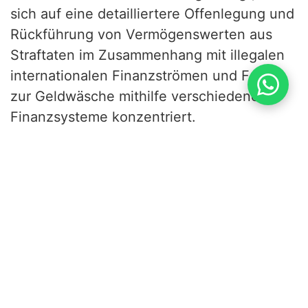
sich auf eine detailliertere Offenlegung und
Rückführung von Vermögenswerten aus
Straftaten im Zusammenhang mit illegalen
internationalen Finanzströmen und Fakten
zur Geldwäsche mithilfe verschiedener
Finanzsysteme konzentriert.
Die Idee zur Einführung einer „Silver
Notice“ kam erstmals 2015 auf der 84.
INTERPOL-Generalversammlung in Kigali
auf. Diese Bekanntmachung sollte es
INTERPOL ermöglichen, „Straftäter,
Terrorismusfinanzierer und andere
Personen aufzuspüren, die virtuelle
Währungen wie Bitcoin nutzen, um illegale