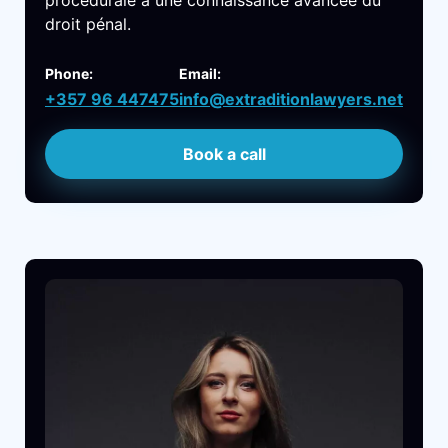
procédurale à une connaissance avancée du
droit pénal.
Phone:
Email:
+357 96 447475
info@extraditionlawyers.net
Book a call