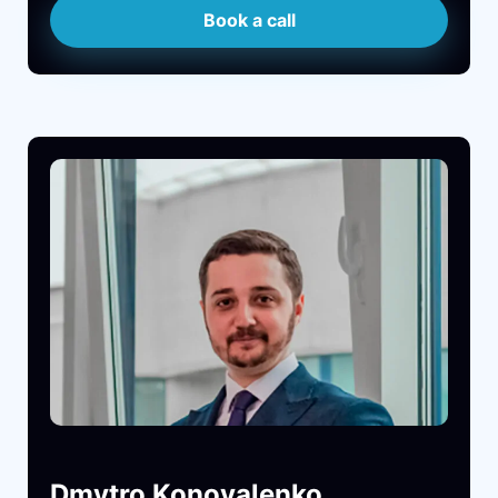
Book a call
Dmytro Konovalenko