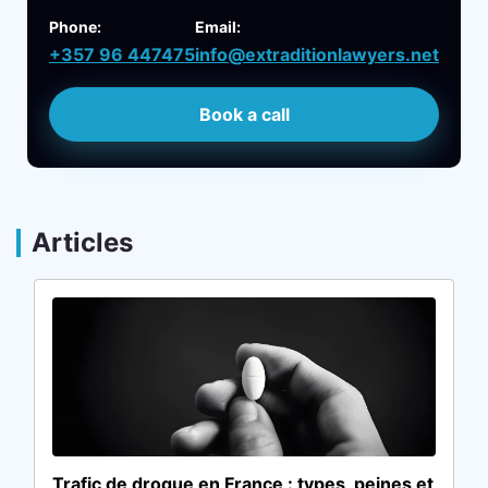
Phone:
Email:
+357 96 447475
info@extraditionlawyers.net
Book a call
Articles
Trafic de drogue en France : types, peines et