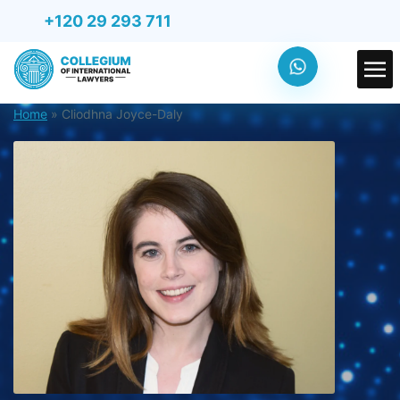
+120 29 293 711
Home
»
Cliodhna Joyce-Daly