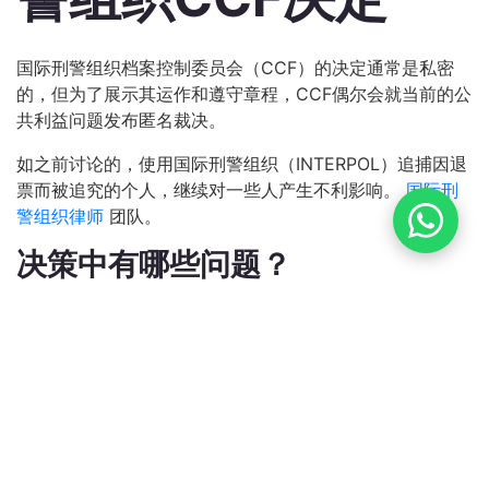
国际刑警组织档案控制委员会（CCF）的决定通常是私密
的，但为了展示其运作和遵守章程，CCF偶尔会就当前的公
共利益问题发布匿名裁决。
如之前讨论的，使用国际刑警组织（INTERPOL）追捕因退
票而被追究的个人，继续对一些人产生不利影响。
国际刑
警组织律师
团队。
决策中有哪些问题？
公开的决定包括了一位收到了一个申请人的
红色通缉令
因
开出一张未获资金支持的支票，申请人基于以下理由提出了
清除其个人数据的请求：
这场争端是民事性质的，
出于国际警察合作的目的，这个案件没有什么兴趣。
考虑了哪些因素？