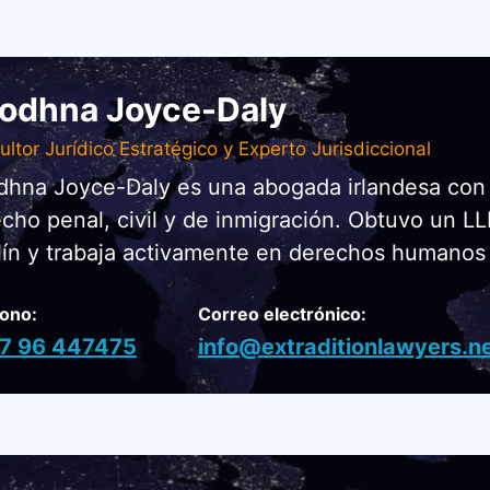
iodhna Joyce-Daly
ltor Jurídico Estratégico y Experto Jurisdiccional
dhna Joyce-Daly es una abogada irlandesa con 
cho penal, civil y de inmigración. Obtuvo un L
ín y trabaja activamente en derechos humanos 
fono:
Correo electrónico:
7 96 447475
info@extraditionlawyers.n