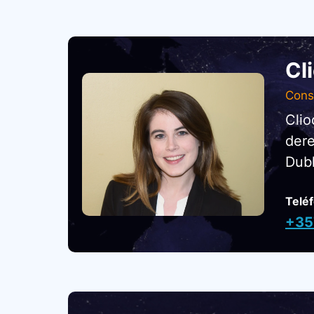
Cl
Consu
Clio
dere
Dubl
Telé
+35