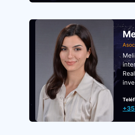
Me
Asoc
Meli
inte
Real
inve
Telé
+35