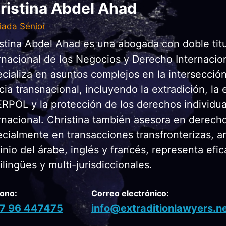
ristina Abdel Ahad
iada Sénior
stina Abdel Ahad es una abogada con doble tit
rnacional de los Negocios y Derecho Internaci
cializa en asuntos complejos en la intersecció
icia transnacional, incluyendo la extradición, la
RPOL y la protección de los derechos individua
rnacional. Christina también asesora en derecho
cialmente en transacciones transfronterizas, ar
nio del árabe, inglés y francés, representa efi
ilingües y multi-jurisdiccionales.
fono:
Correo electrónico:
7 96 447475
info@extraditionlawyers.n