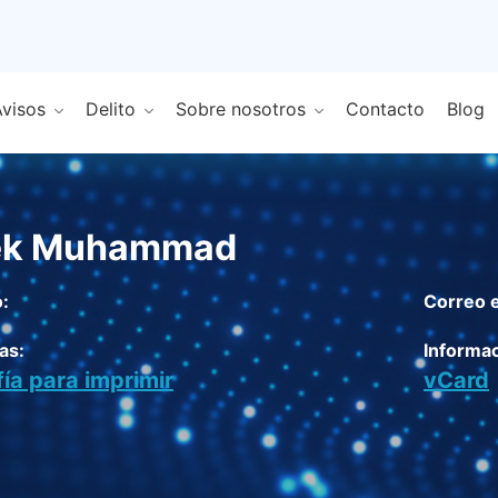
visos
Delito
Sobre nosotros
Contacto
Blog
ek Muhammad
:
Correo e
as:
Informac
fía para imprimir
vCard