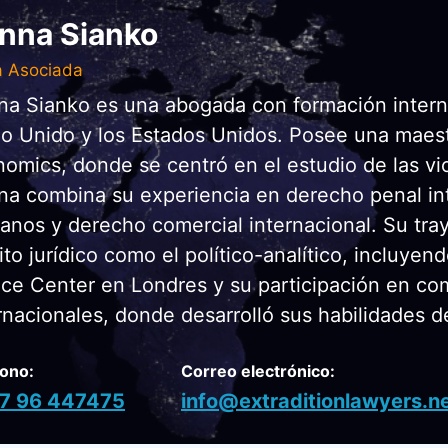
nna Sianko
a Asociada
a Sianko es una abogada con formación interna
o Unido y los Estados Unidos. Posee una maest
omics, donde se centró en el estudio de las v
a combina su experiencia en derecho penal int
nos y derecho comercial internacional. Su traye
to jurídico como el político-analítico, incluye
ce Center en Londres y su participación en com
rnacionales, donde desarrolló sus habilidades d
fono:
Correo electrónico:
7 96 447475
info@extraditionlawyers.n