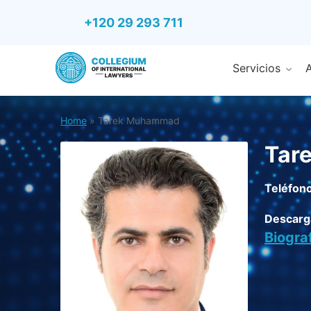
+120 29 293 711
Servicios
A
Home
»
Tarek Muhammad
Tar
Teléfono
Descarg
Biogra