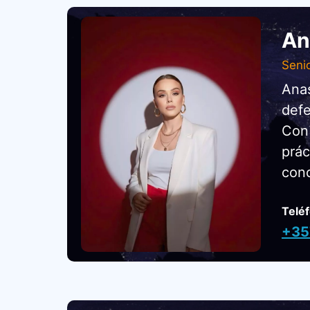
An
Seni
Anas
defe
Con 
prác
cono
Telé
+35