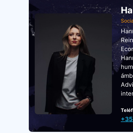
Ha
Soci
Hann
Rein
Econ
Hann
huma
ámbi
Advi
inte
Telé
+35