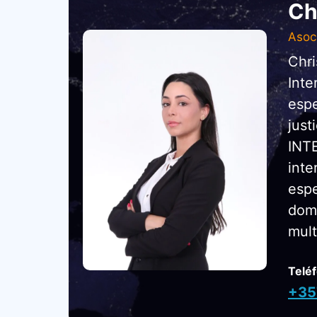
Ch
Asoc
Chri
Inte
espe
just
INTE
inte
espe
domi
mult
Telé
+35