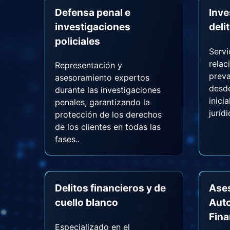
Defensa penal e
Inve
investigaciones
deli
policiales
Servi
relac
Representación y
preva
asesoramiento expertos
desde
durante las investigaciones
inici
penales, garantizando la
jurídi
protección de los derechos
de los clientes en todas las
fases..
Delitos financieros y de
Ases
cuello blanco
Auto
Fina
Especializado en el