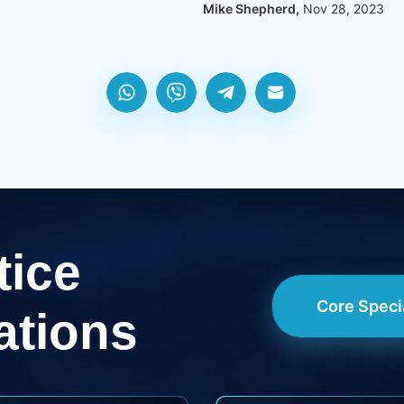
Mike Shepherd,
Nov 28, 2023
tice
Core Speci
ations