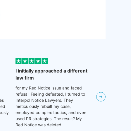
I initially approached a different
Facing an Inter
law firm
due to my cryptoc
was unsettling. In
for my Red Notice issue and faced
Lawyers acted pro
refusal. Feeling defeated, I turned to
seeking the deleti
es
Interpol Notice Lawyers. They
also requesting th
ied
meticulously rebuilt my case,
measures. The not
ously
employed complex tactics, and even
frozen and later d
used PR strategies. The result? My
expertise saved m
Red Notice was deleted!