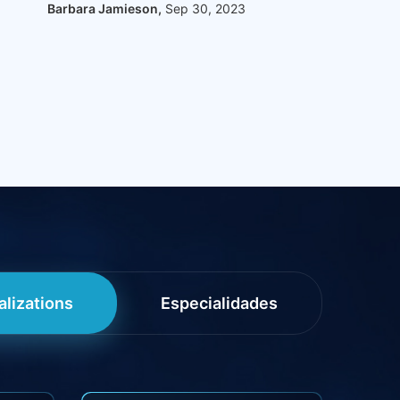
Griselda Saller,
Oc
Barbara Jamieson,
Sep 30, 2023
alizations
Especialidades