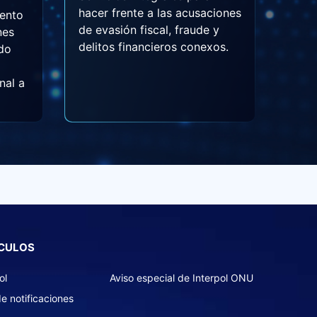
hacer frente a las acusaciones
iento
de evasión fiscal, fraude y
nes
delitos financieros conexos.
ndo
nal a
ÍCULOS
ol
Aviso especial de Interpol ONU
e notificaciones