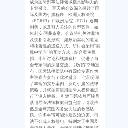
成为国际刑事法律领域极具影响力的
专业盛会。 两天的会议深入探讨了国
际及国内引渡程序、欧洲人权法院
（ECtHR）和欧洲法院（ECJ）近期
判例，以及引人关注的典型案件，如
朱利安·阿桑奇案。会议特别关注非法
及变相引渡形式，如政治驱动的遣返
和掩盖性的遣送方式。研讨会采用“实
践中学习”的互动方式，结合案例模
拟、小组讨论和视频资料，促进了与
会专家间的深度交流。 我们荣幸地宣
布，国际法律团队中有四位专家作为
主讲嘉宾参与了此次盛会： 他们分享
了丰富的实务案例、反对引渡的法律
策略，并就如何运用国际人权标准进
行了深入解析。 引渡问题依然严峻且
紧迫尽管法律框架日益完善，引渡依
然是全球范围内备受关注的敏感话
题。许多申请可能涉及政治迫害、司
法不公或人权侵犯。特别对于中国及
全球华人群体，合理的法律保护显得