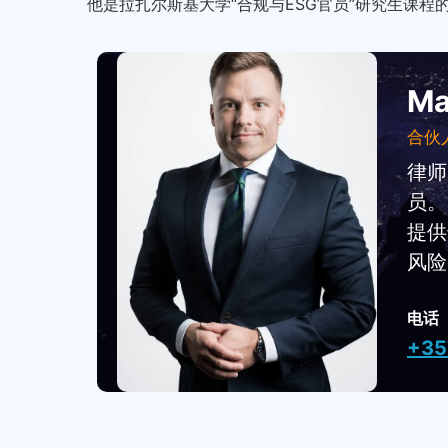
他是拉扎尔斯基大学“合规与ESG官员”研究生课
Ma
合伙
律师
员。
提供
风险
电话
+35