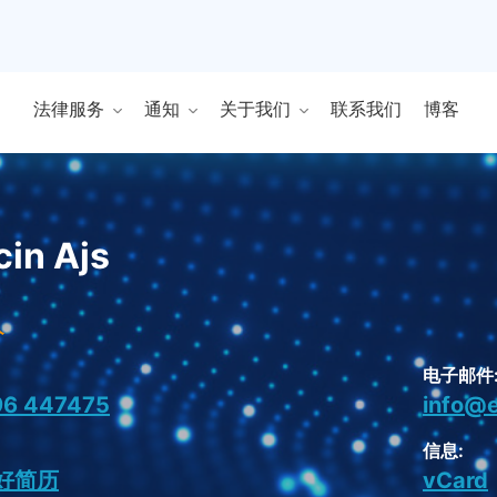
法律服务
通知
关于我们
联系我们
博客
in Ajs
人
电子邮件
96 447475
info@e
信息:
好简历
vCard