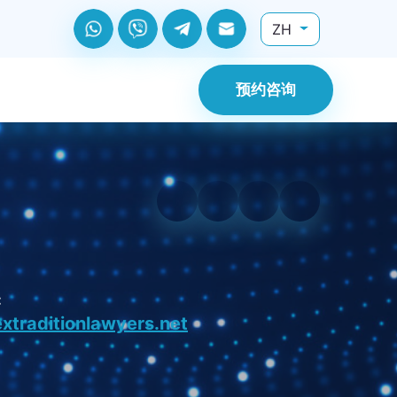
ZH
预约咨询
:
xtraditionlawyers.net