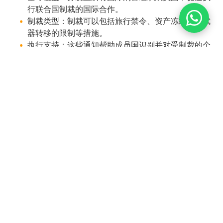
行联合国制裁的国际合作。
制裁类型：制裁可以包括旅行禁令、资产冻结和对武
器转移的限制等措施。
执行支持：这些通知帮助成员国识别并对受制裁的个
人或实体采取行动，确保遵守联合国安理会决议。
国际刑警组织与联合国制裁委员
会特别通报的联系
国际刑警组织联合国特别通报与制裁委员会之间的联系在于
执行和传播联合国安全理事会通过其制裁委员会所施加的制
裁。以下是它们之间的联系方式：
制裁委员会：这些委员会由联合国安全理事会设立，负责监
督特定制裁机制的实施。每个委员会负责监控与特定国家、
实体或活动（如与恐怖主义、核扩散或人权侵犯相关的活
动）相关的制裁的遵守情况。
制裁的指定：委员会识别应受到制裁的个人、团体和实体。